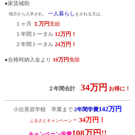
●家賃補助
一人暮らし
地方から入学され、
をされる方は、
１ヶ月
１万円
支給
１年間トータル
12万円！
２年間トータル
24万円！
●合格時納入金より
10万円
免除
34万円
２年間合計
お得に！
142万円
小出美容学校 卒業まで
2年間学費
− 34万円！
ふるさとキャンペーン
108万円!!
キャンペーン学費