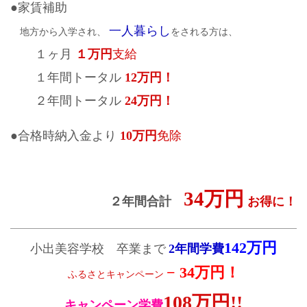
●家賃補助
一人暮らし
地方から入学され、
をされる方は、
１ヶ月
１万円
支給
１年間トータル
12万円！
２年間トータル
24万円！
●合格時納入金より
10万円
免除
34万円
２年間合計
お得に！
142万円
小出美容学校 卒業まで
2年間学費
− 34万円！
ふるさとキャンペーン
108万円!!
キャンペーン学費