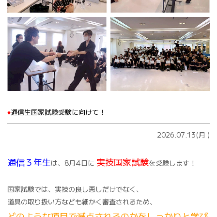
♦️
通信生国家試験受験に向けて！
2026.07.13(月
)
通信３年生
実技国家試験
は、8月4日に
を受験します！
国家試験では、実技の良し悪しだけでなく、
道具の取り扱い方なども細かく審査されるため、
どのような項目で減点されるのかをしっかりと学び