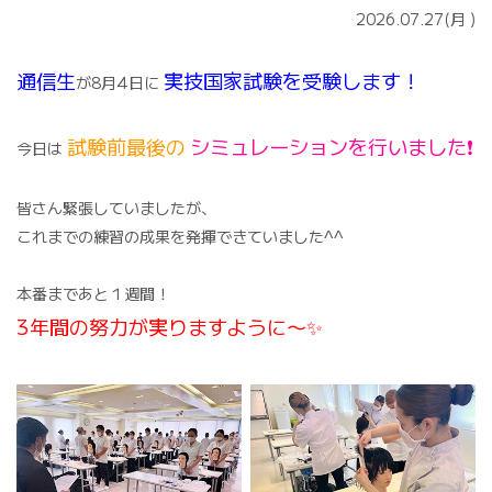
2026.07.27(月
)
通信生
実技国家試験を受験します！
が8月4日に
試験前最後の
シミュレーションを行いました❗️
今日は
皆さん緊張していましたが、
これまでの練習の成果を発揮できていました^^
本番まであと１週間！
3年間の努力が実りますように〜✨