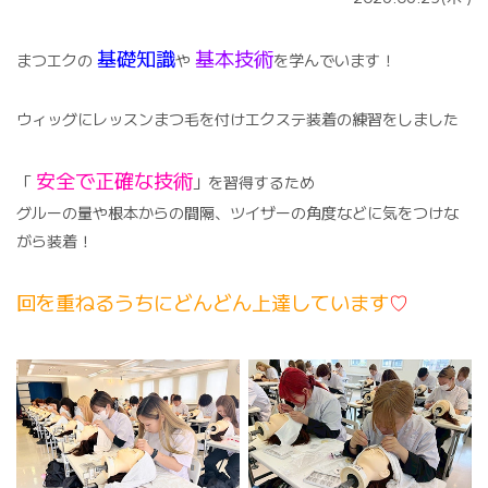
基礎知識
基本技術
まつエクの
や
を学んでいます！
ウィッグにレッスンまつ毛を付けエクステ装着の練習をしました
安全で正確な技術
「
」を習得するため
グルーの量や根本からの間隔、ツイザーの角度などに気をつけな
がら装着！
回を重ねるうちにどんどん上達しています
♡