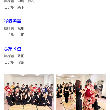
技術者 中尾・野村
モデル 森下
🥈優秀賞
技術者 松川
モデル 山田
🥉第３位
技術者 岡田
モデル 濵﨑