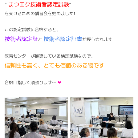
まつエク技術者認定試験
”
”
を受けるための講習会を始めました❗️
この認定試験に合格すると、
技術者認定証
技術者認定証書
と
が授与されます
教育センターが推奨している検定試験なので、
信頼性も高く、とても価値のある物です
合格目指して頑張ります〜
❤︎