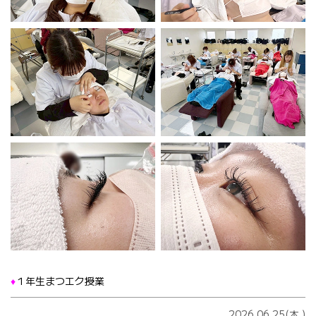
♦️
１年生まつエク授業
2026.06.25(木
)