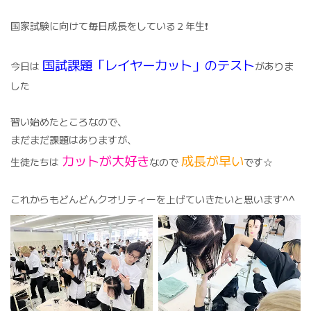
国家試験に向けて毎日成長をしている２年生❗️
国試課題「レイヤーカット」のテスト
今日は
がありま
した
習い始めたところなので、
まだまだ課題はありますが、
カットが大好き
成長が早い
生徒たちは
なので
です☆
これからもどんどんクオリティーを上げていきたいと思います^^