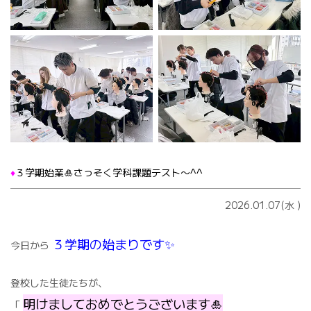
♦️
３学期始業🎍さっそく学科課題テスト〜^^
2026.01.07(水
)
３学期の始まりです✨
今日から
登校した生徒たちが、
明けましておめでとうございます🎍
「