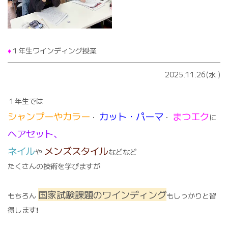
♦️
１年生ワインディング授業
2025.11.26(水
)
１年生では
シャンプーやカラー
カット・パーマ
まつエク
・
・
に
ヘアセット、
ネイル
メンズスタイル
や
などなど
たくさんの技術を学びますが
国家試験課題のワインディング
もちろん
もしっかりと習
得します❗️