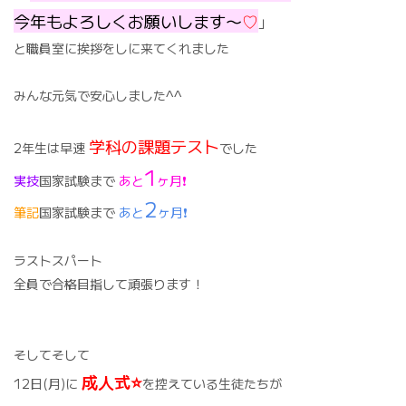
今年もよろしくお願いします〜
♡
」
と職員室に挨拶をしに来てくれました
みんな元気で安心しました^^
学科の課題テスト
2年生は早速
でした
1
実技
国家試験まで
あと
ヶ月❗️
2
筆記
国家試験まで
あと
ヶ月❗️
ラストスパート
全員で合格目指して頑張ります！
そしてそして
成人式⭐️
12日(月)に
を控えている生徒たちが