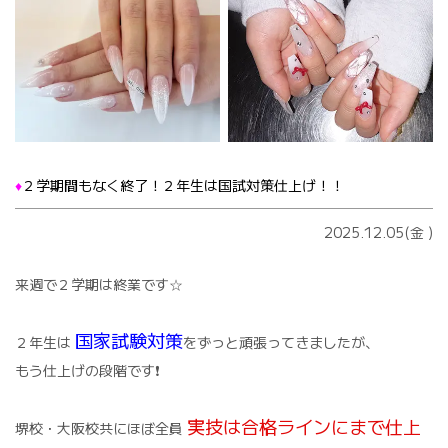
♦️
２学期間もなく終了！２年生は国試対策仕上げ！！
2025.12.05(金
)
来週で２学期は終業です☆
国家試験対策
２年生は
をずっと頑張ってきましたが、
もう仕上げの段階です❗️
実技は合格ラインにまで仕上
堺校・大阪校共にほぼ全員