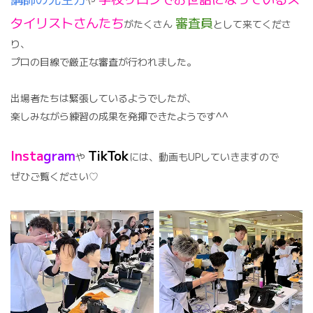
や
タイリストさんたち
審査員
がたくさん
として来てくださ
り、
プロの目線で厳正な審査が行われました。
出場者たちは緊張しているようでしたが、
楽しみながら練習の成果を発揮できたようです^^
Insta
gram
TikTok
や
には、動画もUPしていきますので
ぜひご覧ください♡