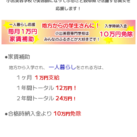
小出美容学校で美容師になってふるさと岐阜県で活躍する貴女を
応援します！
●家賃補助
一人暮らし
地方から入学され、
をされる方は、
１ヶ月
１
支給
万円
１年間トータル
12
！
万円
２年間トータル
24
万円！
●合格時納入金より
10
免除
万円