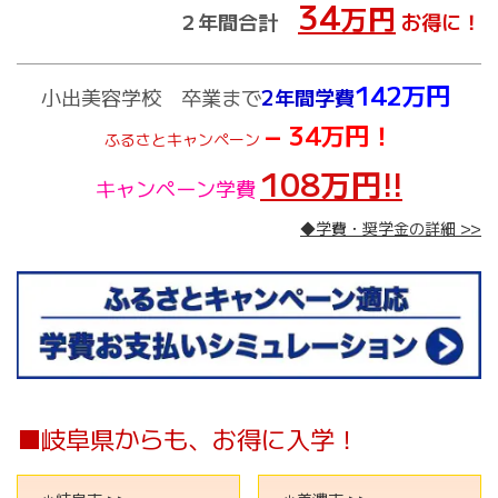
34
万円
２年間合計
お得に！
142万円
小出美容学校 卒業まで
2年間学費
− 34万円！
ふるさとキャンペーン
108万円!!
キャンペーン学費
◆学費・奨学金の詳細 >>
■岐阜県からも、お得に入学！