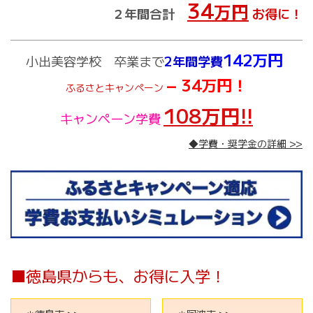
34
万円
２年間合計
お得に！
142万円
小出美容学校 卒業まで
2年間学費
− 34万円！
ふるさとキャンペーン
108万円!!
キャンペーン学費
◆学費・奨学金の詳細 >>
■徳島県からも、お得に入学！