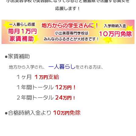
小出美容学校で美容師になってふるさと徳島県で活躍する貴女を
応援します！
●家賃補助
一人暮らし
地方から入学され、
をされる方は、
１ヶ月
１
支給
万円
１年間トータル
12
！
万円
２年間トータル
24
万円！
●合格時納入金より
10
免除
万円