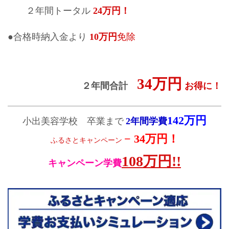
２年間トータル
24万円！
●合格時納入金より
10万円
免除
34万円
２年間合計
お得に！
142万円
小出美容学校 卒業まで
2年間学費
− 34万円！
ふるさとキャンペーン
108万円!!
キャンペーン学費