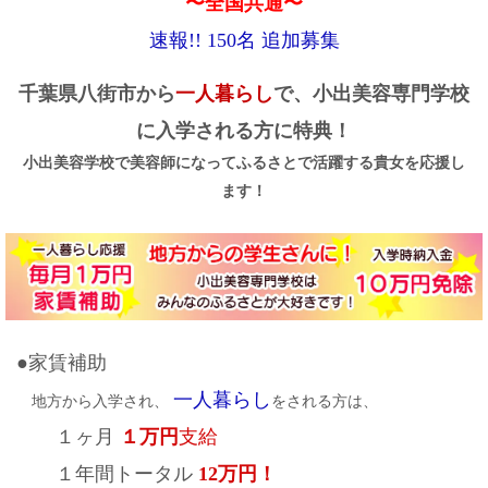
〜全国共通〜
速報!! 150名 追加募集
千葉県八街市から
一人暮らし
で、小出美容専門学校
に入学される方に特典！
小出美容学校で美容師になってふるさとで活躍する貴女を応援し
ます！
●家賃補助
一人暮らし
地方から入学され、
をされる方は、
１ヶ月
１万円
支給
１年間トータル
12万円！