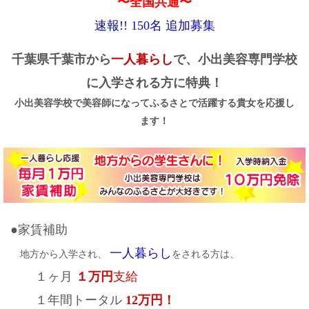
〜全国共通〜
速報!! 150名 追加募集
千葉県千葉市から
一人暮らし
で、小出美容専門学校
に入学される方に特典！
小出美容学校で美容師になってふるさとで活躍する貴女を応援し
ます！
●家賃補助
一人暮らし
地方から入学され、
をされる方は、
１ヶ月
１万円
支給
１年間トータル
12万円！