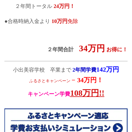
２年間トータル
24万円！
●合格時納入金より
10万円
免除
34万円
２年間合計
お得に！
142万円
小出美容学校 卒業まで
2年間学費
− 34万円！
ふるさとキャンペーン
108万円!!
キャンペーン学費