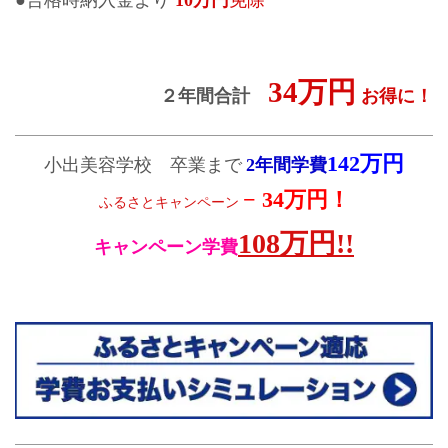
●合格時納入金より
10万円
免除
34万円
２年間合計
お得に！
142万円
小出美容学校 卒業まで
2年間学費
− 34万円！
ふるさとキャンペーン
108万円!!
キャンペーン学費