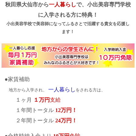
秋田県大仙市から
一人暮らし
で、小出美容専門学校
に入学される方に特典！
小出美容学校で美容師になってふるさとで活躍する貴女を応援し
ます！
●家賃補助
一人暮らし
地方から入学され、
をされる方は、
１ヶ月
１万円
支給
１年間トータル
12万円！
２年間トータル
24万円！