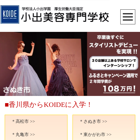
■香川県からKOIDEに入学！
＊高松市 >>
＊さぬき市 >>
＊丸亀市 >>
＊東かがわ市 >>