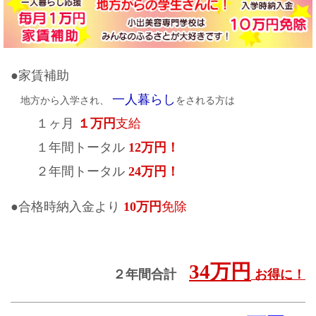
●家賃補助
一人暮らし
地方から入学され、
をされる方は
１ヶ月
１万円
支給
１年間トータル
12万円！
２年間トータル
24万円！
●合格時納入金より
10万円
免除
34万円
２年間合計
お得に！